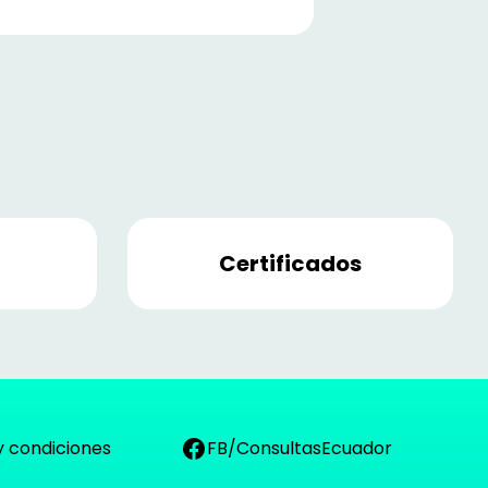
Certificados
y condiciones
FB/ConsultasEcuador