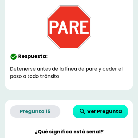
Respuesta:
Detenerse antes de la línea de pare y ceder el
paso a todo tránsito
Ver Pregunta
Pregunta
15
¿Qué significa está señal?