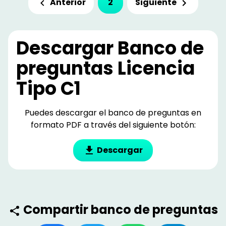
Anterior
Siguiente
2
Descargar Banco de
preguntas
Licencia
Tipo C1
Puedes descargar el banco de preguntas en
formato PDF a través del siguiente botón:
Descargar
Compartir banco de preguntas