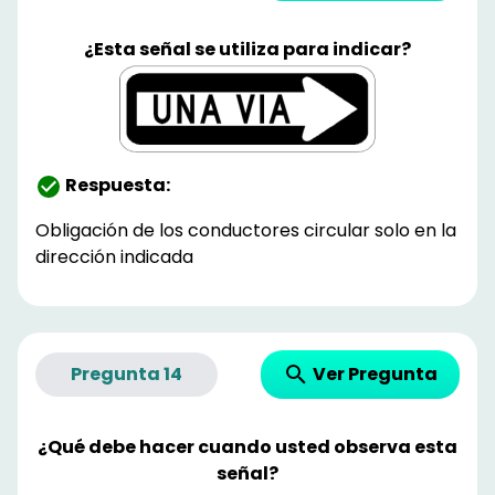
¿Esta señal se utiliza para indicar?
Respuesta:
Obligación de los conductores circular solo en la
dirección indicada
Ver Pregunta
Pregunta
14
¿Qué debe hacer cuando usted observa esta
señal?