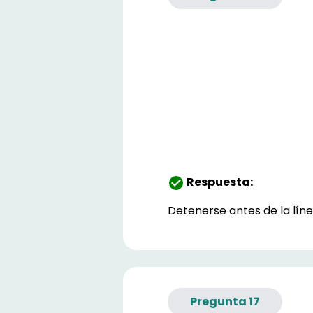
Respuesta:
Detenerse antes de la líne
Pregunta
17