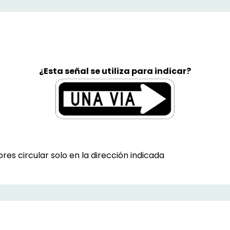
¿Esta señal se utiliza para indicar?
res circular solo en la dirección indicada