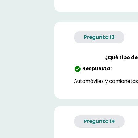
Pregunta
13
¿Qué tipo de
Respuesta:
Automóviles y camionetas 
Pregunta
14