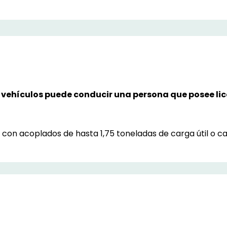
 vehículos puede conducir una persona que posee lic
con acoplados de hasta 1,75 toneladas de carga útil o c