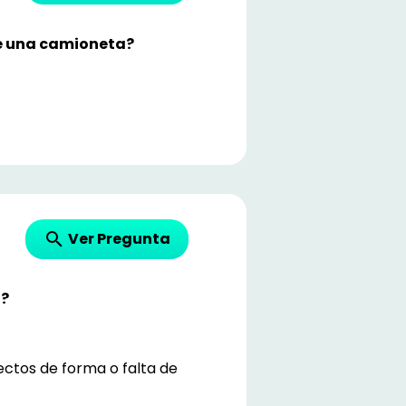
 de una camioneta?
Ver Pregunta
a?
ctos de forma o falta de