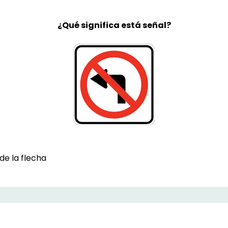
¿Qué significa está señal?
 de la flecha