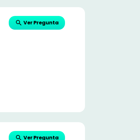
Ver Pregunta
Ver Pregunta